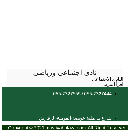
نادى اجتماعى ورياضى
النادى الاجتماعى
اقرأ المزيد
055-2327444 / 055-2327555
شارع د. طلبة عويضة-القومية-الزقازيق
Copyright © 2021 masriyahplaza.com. All Right Reserved.