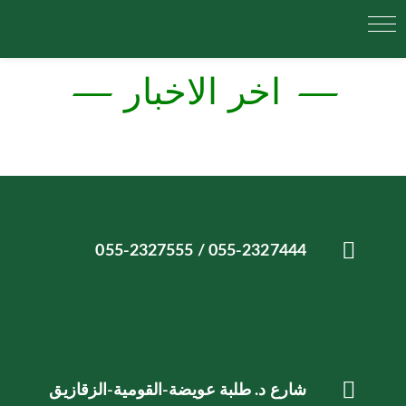
— اخر الاخبار —
055-2327444 / 055-2327555
شارع د. طلبة عويضة-القومية-الزقازيق